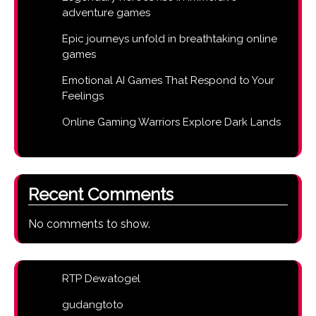
adventure games
Epic journeys unfold in breathtaking online
games
Emotional AI Games That Respond to Your
Feelings
Online Gaming Warriors Explore Dark Lands
Recent Comments
No comments to show.
RTP Dewatogel
gudangtoto