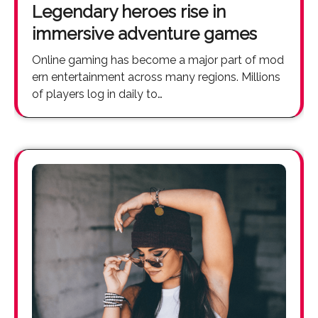
Legendary heroes rise in
immersive adventure games
Online gaming has become a major part of mod
ern entertainment across many regions. Millions
of players log in daily to…