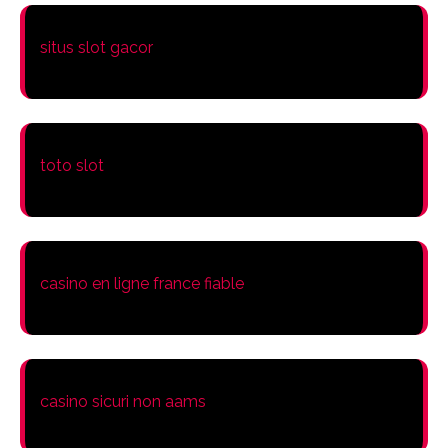
situs slot gacor
toto slot
casino en ligne france fiable
casino sicuri non aams