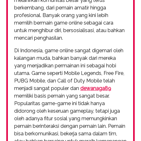
melahirkan komunitas besar yang terus
berkembang, dari pemain amatir hingga
profesional. Banyak orang yang kini lebih
memilih bermain game online sebagai cara
untuk menghibur diri, bersosialisasi, atau bahkan
mencari penghasilan.
Di Indonesia, game online sangat digemari oleh
kalangan muda, bahkan banyak dari mereka
yang menjadikan permainan ini sebagai hobi
utama. Game seperti Mobile Legends, Free Fire,
PUBG Mobile, dan Call of Duty Mobile telah
menjadi sangat populer dan
dewanaga89
memiliki basis pemain yang sangat besar.
Popularitas game-game ini tidak hanya
didorong oleh keseruan gameplay, tetapi juga
oleh adanya fitur sosial yang memungkinkan
pemain berinteraksi dengan pemain lain. Pemain
bisa berkomunikasi, bekerja sama dalam tim,