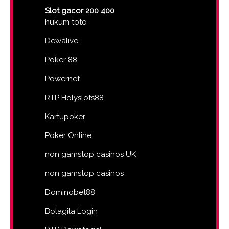
Slot gacor 200 400
hukum toto
Dewalive
Poker 88
Powernet
RTP Holyslots88
Kartupoker
Poker Online
non gamstop casinos UK
non gamstop casinos
Dominobet88
Bolagila Login