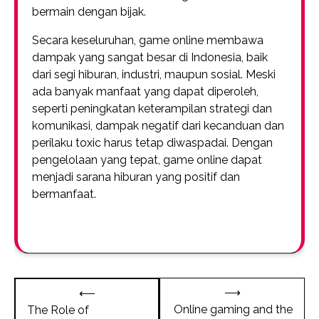
bermain dengan bijak.
Secara keseluruhan, game online membawa
dampak yang sangat besar di Indonesia, baik
dari segi hiburan, industri, maupun sosial. Meski
ada banyak manfaat yang dapat diperoleh,
seperti peningkatan keterampilan strategi dan
komunikasi, dampak negatif dari kecanduan dan
perilaku toxic harus tetap diwaspadai. Dengan
pengelolaan yang tepat, game online dapat
menjadi sarana hiburan yang positif dan
bermanfaat.
Post
⟶
⟵
navigation
Online gaming and the
The Role of