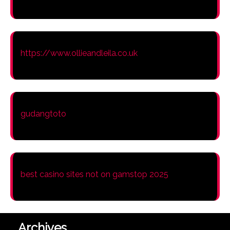
https://www.ollieandleila.co.uk
gudangtoto
best casino sites not on gamstop 2025
Archives