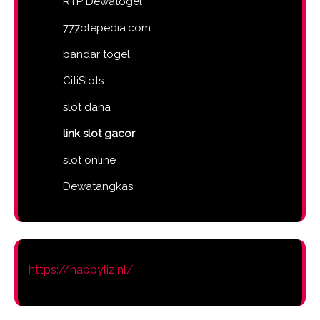
RTP Dewatogel
777olepedia.com
bandar togel
CitiSlots
slot dana
link slot gacor
slot online
Dewatangkas
https://happyliz.nl/